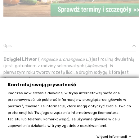
Opis
Dzięgiel Litwor
(
Angelica archangelica L.
) jest rośliną dwuletnią
i jest gatunkiem z rodziny selerowatych (
Apiaceae
). W
pierwszym roku tworzy rozetę liści, a drugim łodygę, która jest
Gruba, naga, bruzdowana, nieowłosiona, rozgałęziona, pusta w
Kontroluj swoją prywatność
środku w międzywęźlach i dorasta do 2 m wysokości. Liście są
duże, pierzastodzielne, osadzone na długich ogonkach. Kwitnie
Podczas odwiedzania dowolnej witryny internetowej może ona
pod koniec lata i obumiera po wydaniu nasion, a jego kwiaty są
przechowywać lub pobierać informacje w przeglądarce, głównie w
Drobne, zebrane w duże, kuliste baldachy złożone, zielonkawo-
postaci \ 'cookie '. Te informacje, które mogą dotyczyć Ciebie, Twoich
żółte i zielonkawo-białe. Owocem arcydzięgla są duże rozłupki,
preferencji lub Twojego urządzenia internetowego (komputera,
które składają się z 2 płaskich, jasnobrązowych niełupek. Kłącze
tabletu lub telefonu komórkowego), są używane głównie w celu
jest krótkie pofałdowane i brunatne. Wyrastają z niego cienkie,
zapewnienia działania witryny zgodnie z oczekiwaniami.
podłużnie bruzdowane korzenie. Kłącze i korzenie w środku są
Więcej informacji
gąbczaste i białe.