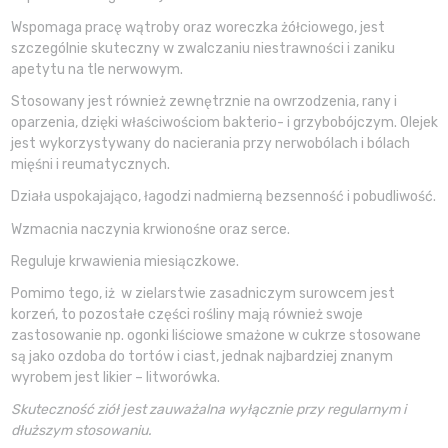
Wspomaga pracę wątroby oraz woreczka żółciowego, jest
szczególnie skuteczny w zwalczaniu niestrawności i zaniku
apetytu na tle nerwowym.
Stosowany jest również zewnętrznie na owrzodzenia, rany i
oparzenia, dzięki właściwościom bakterio- i grzybobójczym. Olejek
jest wykorzystywany do nacierania przy nerwobólach i bólach
mięśni i reumatycznych.
Działa uspokajająco, łagodzi nadmierną bezsenność i pobudliwość.
Wzmacnia naczynia krwionośne oraz serce.
Reguluje krwawienia miesiączkowe.
Pomimo tego, iż w zielarstwie zasadniczym surowcem jest
korzeń, to pozostałe części rośliny mają również swoje
zastosowanie np. ogonki liściowe smażone w cukrze stosowane
są jako ozdoba do tortów i ciast, jednak najbardziej znanym
wyrobem jest likier – litworówka.
Skuteczność ziół jest zauważalna wyłącznie przy regularnym i
dłuższym stosowaniu.