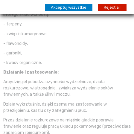
Akceptuj wszystkie
Reject all
Surowcem roślinnym jest korzeń zawierający olejek lotny, w
którego skład wchodzą:
- terpeny,
- związki kumarynowe,
- flawonoidy,
- garbniki,
- kwasy organiczne.
Działanie i zastosowanie:
Arcydzięgiel pobudza czynności wydzielnicze, działa
rozkurczowo, wiatropędnie, zwiększa wydzielanie soków
trawiennych, a także śliny i moczu.
Działa wykrztuśnie, dzięki czemu ma zastosowanie w
przeziębieniu, kaszlu czy zaflegmieniu płuc.
Przez działanie rozkurczowe na mięśnie gładkie poprawia
trawienie oraz reguluje pracę układu pokarmowego (przeciwdziała
zaparciom i biegunkom).