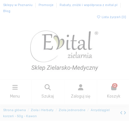
Sklepy w Poznaniu
Promocje
Rabaty, zniżki i współpraca z evital.pl
Blog
Lista życzeń (
0
)
0
Menu
Szukaj
Zaloguj się
Koszyk
Strona główna
Zioła i Herbaty
Zioła jednorodne
Arcydzięgiel
korzeń - 50g - Kawon