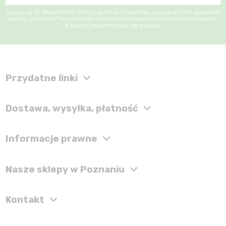
Zapisz się do Newslettera: Otrzymaj 7% kod rabatowy na zakupy. Nie wysyłamy
spamu, wysyłamy 1 wiadomość miesięcznie z najcenniejszymi informacjami.
W każdej chwili możesz się wypisać.
Przydatne linki
Dostawa, wysyłka, płatność
Informacje prawne
Nasze sklepy w Poznaniu
Kontakt