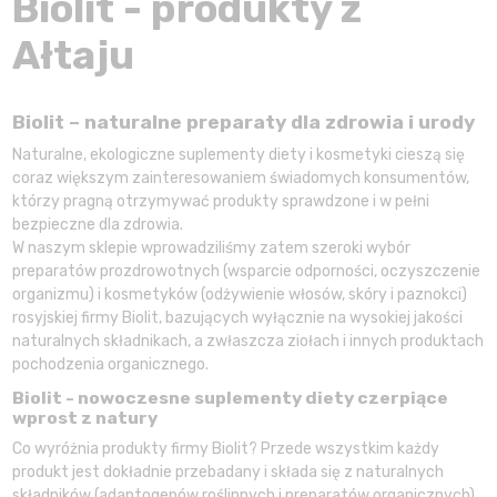
Biolit - produkty z
Ałtaju
Biolit – naturalne preparaty dla zdrowia i urody
Naturalne, ekologiczne suplementy diety i kosmetyki cieszą się
coraz większym zainteresowaniem świadomych konsumentów,
którzy pragną otrzymywać produkty sprawdzone i w pełni
bezpieczne dla zdrowia.
W naszym sklepie wprowadziliśmy zatem szeroki wybór
preparatów prozdrowotnych (wsparcie odporności, oczyszczenie
organizmu) i kosmetyków (odżywienie włosów, skóry i paznokci)
rosyjskiej firmy Biolit, bazujących wyłącznie na wysokiej jakości
naturalnych składnikach, a zwłaszcza ziołach i innych produktach
pochodzenia organicznego.
Biolit - nowoczesne suplementy diety czerpiące
wprost z natury
Co wyróżnia produkty firmy Biolit? Przede wszystkim każdy
produkt jest dokładnie przebadany i składa się z naturalnych
składników (adaptogenów roślinnych i preparatów organicznych).