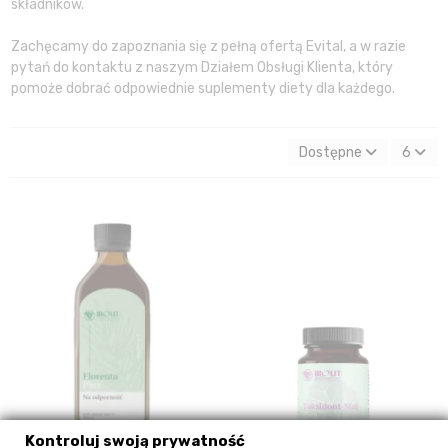
składników.
Zachęcamy do zapoznania się z pełną ofertą Evital, a w razie
pytań do kontaktu z naszym Działem Obsługi Klienta, który
pomoże dobrać odpowiednie suplementy diety dla każdego.
Dostępne
6
Kontroluj swoją prywatność
Produkt chwilowo niedostępny