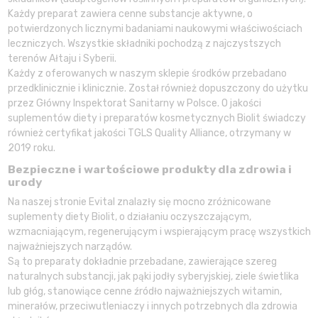
Każdy preparat zawiera cenne substancje aktywne, o
potwierdzonych licznymi badaniami naukowymi właściwościach
leczniczych. Wszystkie składniki pochodzą z najczystszych
terenów Ałtaju i Syberii.
Każdy z oferowanych w naszym sklepie środków przebadano
przedklinicznie i klinicznie. Został również dopuszczony do użytku
przez Główny Inspektorat Sanitarny w Polsce. O jakości
suplementów diety i preparatów kosmetycznych Biolit świadczy
również certyfikat jakości TGLS Quality Alliance, otrzymany w
2019 roku.
Bezpieczne i wartościowe produkty dla zdrowia i
urody
Na naszej stronie Evital znalazły się mocno zróżnicowane
suplementy diety Biolit, o działaniu oczyszczającym,
wzmacniającym, regenerującym i wspierającym pracę wszystkich
najważniejszych narządów.
Są to preparaty dokładnie przebadane, zawierające szereg
naturalnych substancji, jak pąki jodły syberyjskiej, ziele świetlika
lub głóg, stanowiące cenne źródło najważniejszych witamin,
minerałów, przeciwutleniaczy i innych potrzebnych dla zdrowia