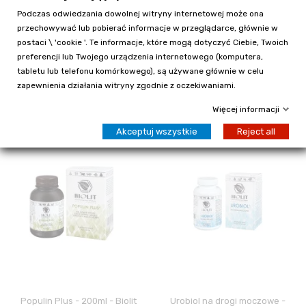
Podczas odwiedzania dowolnej witryny internetowej może ona
Florenta ekstrakt wodny z
Toksidont Maj płyn - 75ml -
przechowywać lub pobierać informacje w przeglądarce, głównie w
pąków jodły syberyjskiej płyn -
Biolit
200ml - Biolit
postaci \ 'cookie '. Te informacje, które mogą dotyczyć Ciebie, Twoich
144,90 zł
preferencji lub Twojego urządzenia internetowego (komputera,
90,30 zł
tabletu lub telefonu komórkowego), są używane głównie w celu
Pokaż
Dodaj do koszyka
zapewnienia działania witryny zgodnie z oczekiwaniami.
Więcej informacji
Akceptuj wszystkie
Reject all
Populin Plus - 200ml - Biolit
Urobiol na drogi moczowe -