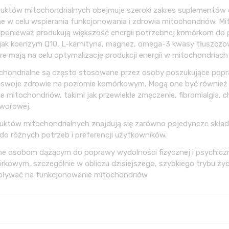
duktów mitochondrialnych obejmuje szeroki zakres suplementów d
e w celu wspierania funkcjonowania i zdrowia mitochondriów. M
, ponieważ produkują większość energii potrzebnej komórkom do
e jak koenzym Q10, L-karnityna, magnez, omega-3 kwasy tłuszczo
re mają na celu optymalizację produkcji energii w mitochondriac
chondrialne są często stosowane przez osoby poszukujące poprawy
 swoje zdrowie na poziomie komórkowym. Mogą one być również
 mitochondriów, takimi jak przewlekłe zmęczenie, fibromialgia,
worowej.
uktów mitochondrialnych znajdują się zarówno pojedyncze składni
o różnych potrzeb i preferencji użytkowników.
ne osobom dążącym do poprawy wydolności fizycznej i psychiczne
rkowym, szczególnie w obliczu dzisiejszego, szybkiego trybu życ
pływać na funkcjonowanie mitochondriów