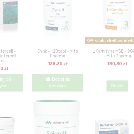
Produkt chwilowo nied
tercell -
Cynk - 120tabl - Mito
L Karnityna MSE - 90
Intercell
Pharma
- Mito Pharma
rma
138,30 zł
180,30 zł
0 zł
aj do
Dodaj do
yka
koszyka
Pokaż