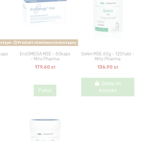
ostępny
Produkt chwilowo niedostępny
kaps
EnzOMEGA MSE - 60kaps
Selen MSE 60g - 120tabl -
- Mito Pharma
Mito Pharma
179,60 zł
136,90 zł
Dodaj do
Pokaż
koszyka