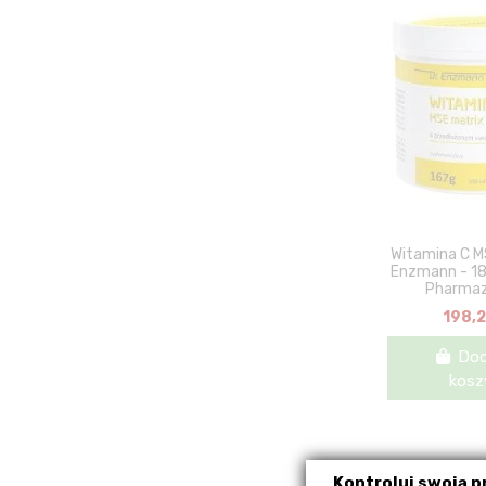
Witamina C M
Enzmann - 18
Pharmaz
198,2
Dod
kosz
Kontroluj swoją 