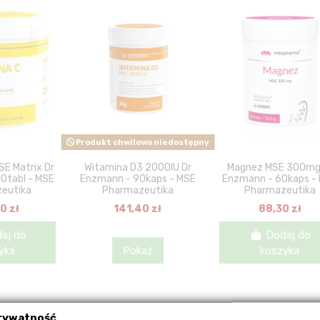
Produkt chwilowo niedostępny
SE Matrix Dr
Witamina D3 2000IU Dr
Magnez MSE 300mg
0tabl - MSE
Enzmann - 90kaps - MSE
Enzmann - 60kaps -
eutika
Pharmazeutika
Pharmazeutika
0 zł
141,40 zł
88,30 zł
aj do
Dodaj do
yka
Pokaż
koszyka
prywatność