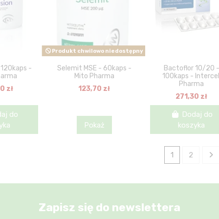
Produkt chwilowo niedostępny
- 120kaps -
Selemit MSE - 60kaps -
Bactoflor 10/20 
harma
Mito Pharma
100kaps - Intercel
Pharma
0 zł
123,70 zł
271,30 zł
aj do
Dodaj do
yka
Pokaż
koszyka
1
2
Zapisz się do newslettera