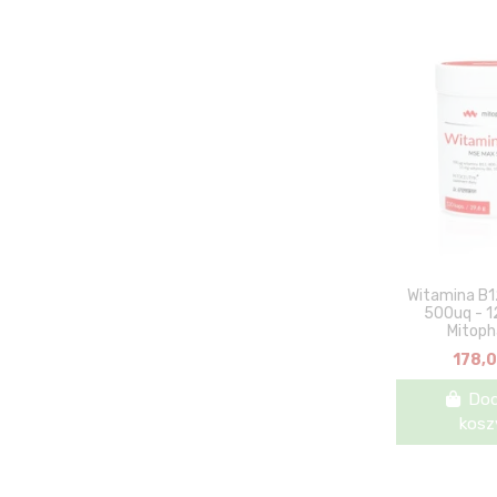
Witamina B
500uq - 1
Mitop
178,0
Dod
kosz