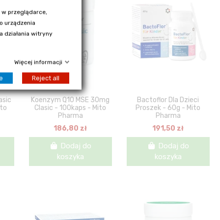
 w przeglądarce,
go urządzenia
 działania witryny
Więcej informacji
e
Reject all
asic
Koenzym Q10 MSE 30mg
Bactoflor Dla Dzieci
ito
Clasic - 100kaps - Mito
Proszek - 60g - Mito
Pharma
Pharma
186,80 zł
191,50 zł
Dodaj do
Dodaj do
koszyka
koszyka