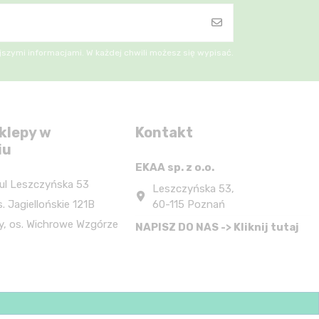
szymi informacjami. W każdej chwili możesz się wypisać.
klepy w
Kontakt
iu
EKAA sp. z o.o.
ul Leszczyńska 53
Leszczyńska 53,
60-115 Poznań
. Jagiellońskie 121B
y, os. Wichrowe Wzgórze
NAPISZ DO NAS -> Kliknij tutaj