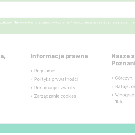
 zakupy. Nie wysyłamy spamu, wysyłamy 1 wiadomość miesięcznie z najcenniej
a,
Informacje prawne
Nasze s
Poznan
Regulamin
Górczyn, 
Polityka prywatności
Rataje, os
Reklamacje i zwroty
Winograd
Zarządzanie cookies
105j