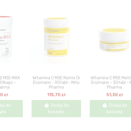
12 MSE MAX
Witamina C MSE Matrix Dr
Witamina C MSE Matri
20kaps -
Enzmann - 90tabl - Mito
Enzmann - 30tabl - 
harma
Pharma
Pharma
0 zł
115,70 zł
51,30 zł
aj do
Dodaj do
Dodaj do
yka
koszyka
koszyka