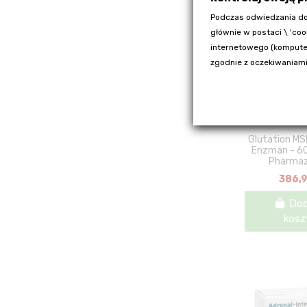
Podczas odwiedzania do
głównie w postaci \ 'coo
internetowego (komputer
zgodnie z oczekiwaniami
Glutation M
Enzman - 60
Pharmaz
386,9
Dod
kosz