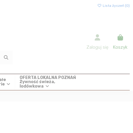
Lista życzeń (
0
)
Zaloguj się
Koszyk
OFERTA LOKALNA POZNAŃ
ałe
Żywność świeża,
rie
lodówkowa