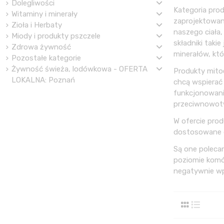
Dolegliwości
Kategoria pro
Witaminy i minerały
zaprojektowan
Zioła i Herbaty
naszego ciała
Miody i produkty pszczele
składniki taki
Zdrowa żywność
minerałów, któ
Pozostałe kategorie
Żywność świeża, lodówkowa - OFERTA
Produkty mito
LOKALNA: Poznań
chcą wspierać
funkcjonowanie
przeciwnowot
W ofercie prod
dostosowane d
Są one poleca
poziomie komó
negatywnie w