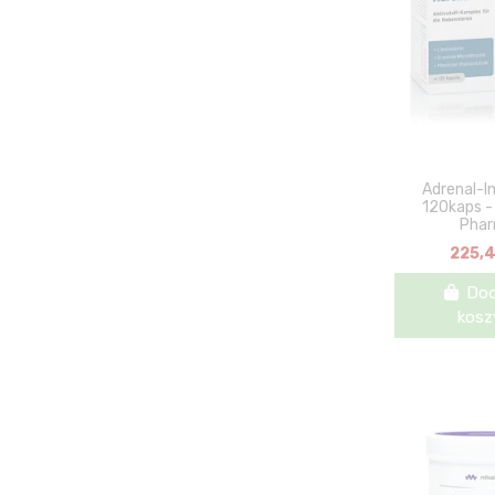
Adrenal-In
120kaps - 
Pha
225,4
Dod
kosz