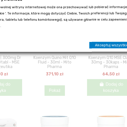
wolnej witryny internetowej może ona przechowywać lub pobierać informacje
kie '. Te informacje, które mogą dotyczyć Ciebie, Twoich preferencji lub Twoje
a, tabletu lub telefonu komórkowego), są używane głównie w celu zapewnienia
.
Akceptuj wszystki
Produkt chwilowo niedostępny
SE 300mg Dr
Koenzym Quino Mit Q10
Koenzym Q10 MSE Cl
tabl - MSE
Fluid - 30ml - Mito
30mg - 30kaps - M
eutika
Pharma
Pharma
0 zł
371,10 zł
64,50 zł
aj do
Dodaj do
yka
Pokaż
koszyka