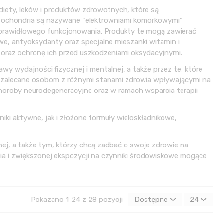
iety, leków i produktów zdrowotnych, które są
itochondria są nazywane "elektrowniami komórkowymi"
 prawidłowego funkcjonowania. Produkty te mogą zawierać
we, antyoksydanty oraz specjalne mieszanki witamin i
h oraz ochronę ich przed uszkodzeniami oksydacyjnymi.
 wydajności fizycznej i mentalnej, a także przez te, które
 zalecane osobom z różnymi stanami zdrowia wpływającymi na
 choroby neurodegeneracyjne oraz w ramach wsparcia terapii
ki aktywne, jak i złożone formuły wieloskładnikowe,
j, a także tym, którzy chcą zadbać o swoje zdrowie na
ia i zwiększonej ekspozycji na czynniki środowiskowe mogące
Pokazano 1-24 z 28 pozycji
Dostępne
24