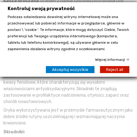
Kasza gryczana
to jeden z najwartościowszych produktów
zbożowych. Występując w postaci niepalonej zachowuje cenne
Kontroluj swoją prywatność
witaminy i składniki mineralne oraz zapewnia lepszą
Podczas odwiedzania dowolnej witryny internetowej może ona
przyswajalność białka.
przechowywać lub pobierać informacje w przeglądarce, głównie w
Gryka
charakteryzuje się dużą zawartością składników
postaci \ 'cookie '. Te informacje, które mogą dotyczyć Ciebie, Twoich
mineralnych, takich jak potas, magnez, żelazo oraz witamin,
preferencji lub Twojego urządzenia internetowego (komputera,
szczególnie z grupy B. Posiada wysoki udziału skrobi, jednak nie
tabletu lub telefonu komórkowego), są używane głównie w celu
ulega ona trawieniu i stanowi błonnik pokarmowy, który reguluje
zapewnienia działania witryny zgodnie z oczekiwaniami.
pracę przewodu pokarmowego, usuwa szkodliwe składniki
Więcej informacji
przemiany materii oraz obniża poziom cholesterolu i glukozy we
krwi.
Akceptuj wszystkie
Reject all
Zboże to dostarcza białka o dobrze zbilansowanym składzie oraz
kwasy fenolowe, które charakteryzują się wysokimi
właściwościami antyoksydacyjnymi. Składniki te znajdują
zastosowanie w profilaktyce nadciśnienia, otyłości, zaparć oraz
chorób nowotworowych.
Gryka wykorzystywana jest w przemyśle farmaceutycznym jako
dobre źródło rutyny uszczelniającej i wzmacniającej naczynia
krwionośne.
Składniki: