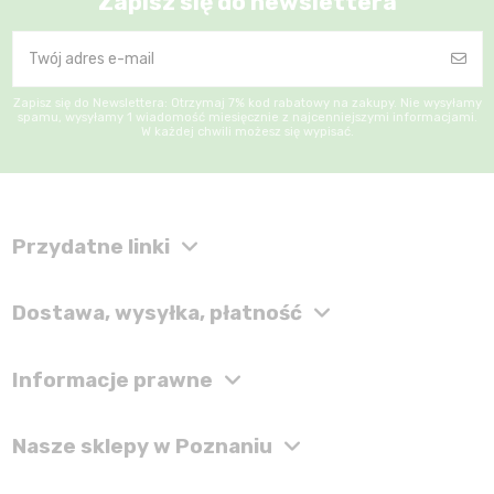
Zapisz się do newslettera
Zapisz się do Newslettera: Otrzymaj 7% kod rabatowy na zakupy. Nie wysyłamy
spamu, wysyłamy 1 wiadomość miesięcznie z najcenniejszymi informacjami.
W każdej chwili możesz się wypisać.
Przydatne linki
Dostawa, wysyłka, płatność
Informacje prawne
Nasze sklepy w Poznaniu