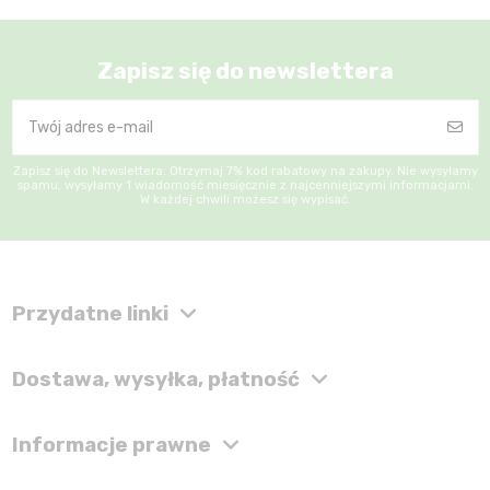
Zapisz się do newslettera
Zapisz się do Newslettera: Otrzymaj 7% kod rabatowy na zakupy. Nie wysyłamy
spamu, wysyłamy 1 wiadomość miesięcznie z najcenniejszymi informacjami.
W każdej chwili możesz się wypisać.
Przydatne linki
Dostawa, wysyłka, płatność
Informacje prawne