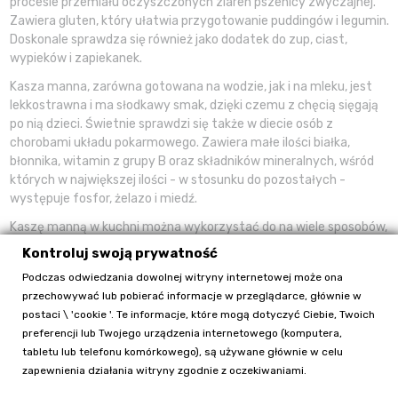
procesie przemiału oczyszczonych ziaren pszenicy zwyczajnej.
Zawiera gluten, który ułatwia przygotowanie puddingów i legumin.
Doskonale sprawdza się również jako dodatek do zup, ciast,
wypieków i zapiekanek.
Kasza manna, zarówna gotowana na wodzie, jak i na mleku, jest
lekkostrawna i ma słodkawy smak, dzięki czemu z chęcią sięgają
po nią dzieci. Świetnie sprawdzi się także w diecie osób z
chorobami układu pokarmowego. Zawiera małe ilości białka,
błonnika, witamin z grupy B oraz składników mineralnych, wśród
których w największej ilości - w stosunku do pozostałych -
występuje fosfor, żelazo i miedź.
Kaszę manną w kuchni można wykorzystać do na wiele sposobów,
między innymi do przygotowania: deserów, kremów do ciast,
Kontroluj swoją prywatność
nadzienia do muffinek, budyniu czy zupy mlecznej. Stanowić
Podczas odwiedzania dowolnej witryny internetowej może ona
może samodzielny posiłek w postaci śniadania z dodatkiem
przechowywać lub pobierać informacje w przeglądarce, głównie w
owoców i jest świetnym dodatkiem do pulpetów, kotletów,
postaci \ 'cookie '. Te informacje, które mogą dotyczyć Ciebie, Twoich
pasztetów i klusek. Stosowana jest także jako zamiennik bułki
preferencji lub Twojego urządzenia internetowego (komputera,
tartej czy mąki do posypania formy do pieczenia ciasta.
tabletu lub telefonu komórkowego), są używane głównie w celu
zapewnienia działania witryny zgodnie z oczekiwaniami.
Wartość odżywcza w
100 g: