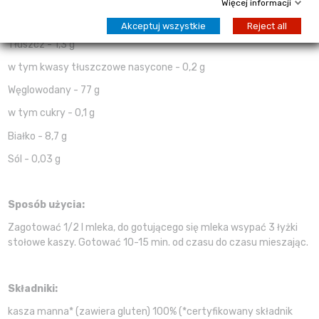
Więcej informacji
Wartość energetyczna - 1536 kJ / 362 kcal
Akceptuj wszystkie
Reject all
Tłuszcz - 1,3 g
w tym kwasy tłuszczowe nasycone - 0,2 g
Węglowodany - 77 g
w tym cukry - 0,1 g
Białko - 8,7 g
Sól - 0,03 g
Sposób użycia:
Zagotować 1/2 l mleka, do gotującego się mleka wsypać 3 łyżki
stołowe kaszy. Gotować 10-15 min. od czasu do czasu mieszając.
Składniki:
kasza manna* (zawiera gluten) 100% (*certyfikowany składnik