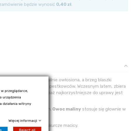
 zamówienie będzie wynosić
0,40 zł
.
nia strona liści jest silnie owłosiona, a brzeg blaszki
to ułożonych obok siebie pestkowców. Wczesnym latem, zbiera
 w przeglądarce,
iskich wymaganiach, chociaż najkorzystniejsze do uprawy jest
go urządzenia
 działania witryny
lości olejków eterycznych.
Owoc maliny
stosuje się głownie w
ci.
Więcej informacji
, ponieważ pobudzają skurcze macicy.
e
Reject all