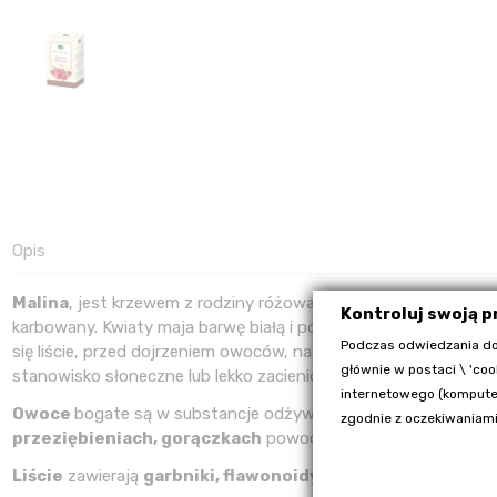
Opis
Malina
, jest krzewem z rodziny różowatych, osiągającym wysok
Kontroluj swoją 
karbowany. Kwiaty maja barwę białą i pojawiają się między m
Podczas odwiedzania do
się liście, przed dojrzeniem owoców, natomiast owoce gotowe s
głównie w postaci \ 'coo
stanowisko słoneczne lub lekko zacienione. Zasięg jej występ
internetowego (komputer
Owoce
bogate są w substancje odżywcze takie jak kwasy organic
zgodnie z oczekiwaniami
przeziębieniach, gorączkach
powodowanych przez bakterie i
Liście
zawierają
garbniki, flawonoidy, witaminę C, żywice.