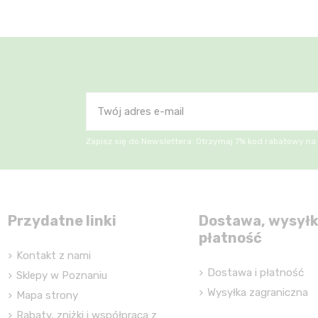
Zapisz się do Newslettera: Otrzymaj 7% kod rabatowy na
Przydatne linki
Dostawa, wysyłk
płatność
Kontakt z nami
Dostawa i płatność
Sklepy w Poznaniu
Wysyłka zagraniczna
Mapa strony
Rabaty, zniżki i współpraca z