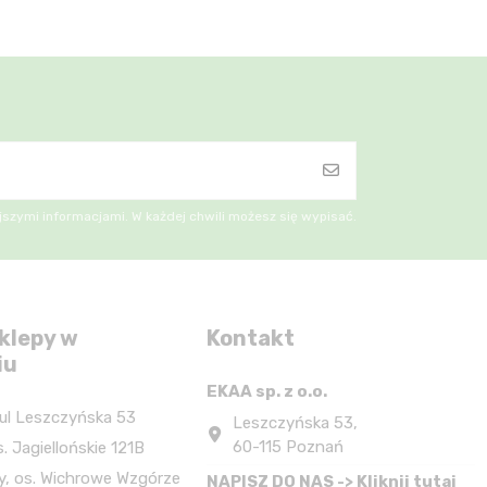
szymi informacjami. W każdej chwili możesz się wypisać.
klepy w
Kontakt
iu
EKAA sp. z o.o.
ul Leszczyńska 53
Leszczyńska 53,
60-115 Poznań
. Jagiellońskie 121B
y, os. Wichrowe Wzgórze
NAPISZ DO NAS -> Kliknij tutaj