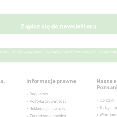
Zapisz się do newslettera
 zakupy. Nie wysyłamy spamu, wysyłamy 1 wiadomość miesięcznie z najcenniej
a,
Informacje prawne
Nasze s
Poznan
Regulamin
Górczyn, 
Polityka prywatności
Rataje, os
Reklamacje i zwroty
Winograd
Zarządzanie cookies