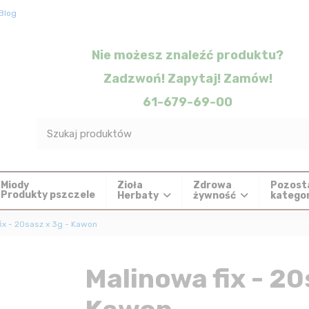
Blog
Nie możesz znaleźć produktu?
Zadzwoń! Zapytaj! Zamów!
61-679-69-00
Zioła
Zdrowa
Pozost
Miody
Produkty pszczele
Herbaty
żywność
katego
ix - 20sasz x 3g - Kawon
Malinowa fix - 20