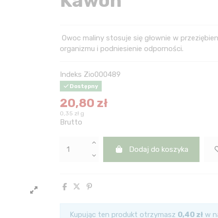
Kawon
Owoc maliny stosuje się głownie w przeziębi
organizmu i podniesienie odporności.
Indeks
Zio000489
Dostępny
20,80 zł
0,35 zł g
Brutto
Dodaj do koszyka
Kupując ten produkt otrzymasz
0,40 zł
w na