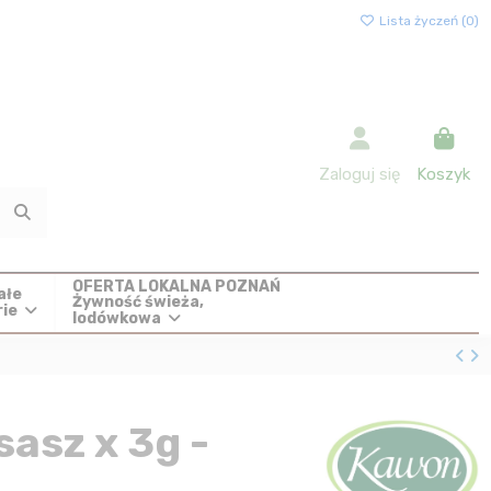
Lista życzeń (
0
)
Zaloguj się
Koszyk
OFERTA LOKALNA POZNAŃ
ałe
Żywność świeża,
rie
lodówkowa
sasz x 3g -