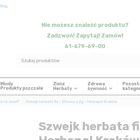
Blog
Nie możesz znaleźć produktu?
Zadzwoń! Zapytaj! Zamów!
61-679-69-00
Zioła
Zdrowa
Pozost
Miody
Produkty pszczele
Herbaty
żywność
katego
a co dzień"
Szwejk herbata fix - 20sasz x 2g - Herbapol Kraków
Szwejk herbata fi