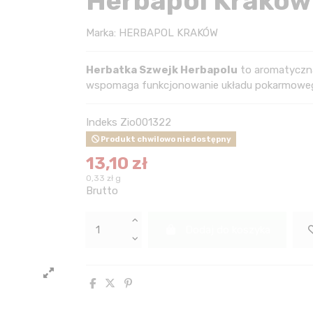
Herbapol Kraków
Marka:
HERBAPOL KRAKÓW
Herbatka Szwejk Herbapolu
to aromatyczna
wspomaga funkcjonowanie układu pokarmowe
Indeks
Zio001322
Produkt chwilowo niedostępny
13,10 zł
0,33 zł g
Brutto
Dodaj do koszyka