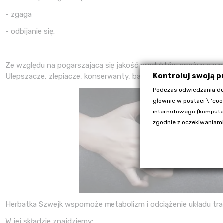
- zgaga
- odbijanie się.
Ze względu na pogarszającą się jakość produktów spożywczych,
Kontroluj swoją 
Ulepszacze, zlepiacze, konserwanty, barwników, sztuczne subst
Podczas odwiedzania do
głównie w postaci \ 'coo
internetowego (komputer
zgodnie z oczekiwaniami
Herbatka Szwejk wspomoże metabolizm i odciążenie układu tr
W jej składzie znajdziemy: