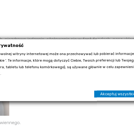
 niezdrowe jedzenie, stołowanie się w fast foodach, nasz układ
prywatność
ancje zapachowe, cukier, tłuszcz to czasami za dużo, aby proces
wolnej witryny internetowej może ona przechowywać lub pobierać informacje
kie '. Te informacje, które mogą dotyczyć Ciebie, Twoich preferencji lub Twoje
a, tabletu lub telefonu komórkowego), są używane głównie w celu zapewnienia
.
Akceptuj wszystki
awiennego.