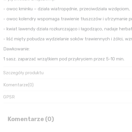
- owoc kminku – działa wiatropędnie, przeciwdziała wzdęciom,
- owoc kolendry wspomaga trawienie tłuszczów i utrzymanie p
- kwiat lawendy działa rozkurczająco i łagodząco, nadaje herb
- liść mięty pobudza wydzielanie soków trawiennych i żółci, w
Dawkowanie:
1 sasz. zaparzać wrzątkiem pod przykryciem przez 5-10 min.
Szczegóły produktu
Komentarze
(0)
GPSR
Komentarze (0)