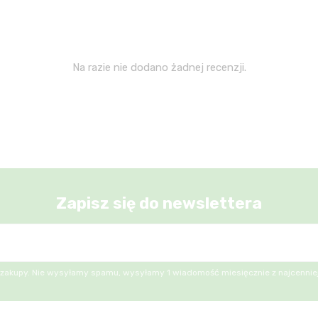
Na razie nie dodano żadnej recenzji.
Zapisz się do newslettera
 zakupy. Nie wysyłamy spamu, wysyłamy 1 wiadomość miesięcznie z najcenniej