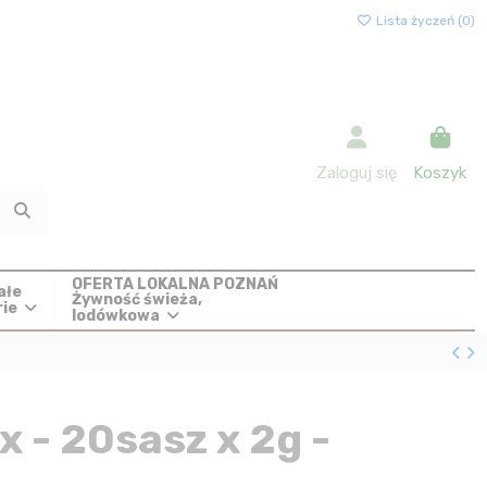
Lista życzeń (
0
)
Zaloguj się
Koszyk
OFERTA LOKALNA POZNAŃ
ałe
Żywność świeża,
rie
lodówkowa
x - 20sasz x 2g -