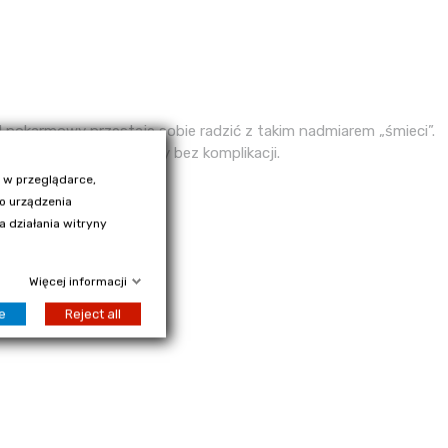
 pokarmowy przestaje sobie radzić z takim nadmiarem „śmieci”.
y trawienne przebiegały bez komplikacji.
 w przeglądarce,
go urządzenia
 działania witryny
Więcej informacji
e
Reject all