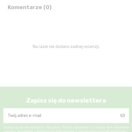
Komentarze (0)
Na razie nie dodano żadnej recenzji.
Zapisz się do newslettera
Zapisz się do Newslettera: Otrzymaj 7% kod rabatowy na zakupy. Nie wysyłamy
spamu, wysyłamy 1 wiadomość miesięcznie z najcenniejszymi informacjami.