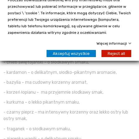
- imbir - nadaje owocowo-pikantny i aromatyczny korzenny
przechowywać lub pobierać informacje w przeglądarce, głównie w
smak,
postaci \ 'cookie '. Te informacje, które mogą dotyczyć Ciebie, Twoich
- koper włoski –
słodkim korzennym smakiem trochę przypomina
preferencji lub Twojego urządzenia internetowego (komputera,
anyż,
tabletu lub telefonu komórkowego), są używane głównie w celu
zapewnienia działania witryny zgodnie z oczekiwaniami.
- rooibos – o łagodnie owocowym i lekko słodkawym smaku,
Więcej informacji
- prażona cykoria – ma cierpki korzenny smak i nadaje mieszance
herbacianej – bezkofeinowego – posmaku kawy,
Akceptuj wszystkie
Reject all
- chleb świętojański – o słodkawym smaku,
- kardamon – o delikatnym, słodko-pikantnym aromacie,
- bazylia – ma cudowny korzenny aromat,
- korzeń łopianu –
ma przyjemnie słodkawy smak,
- kurkuma – o lekko pikantnym smaku,
- czarny pieprz - ma intensywny korzenny oraz lekko ostry lub
ostry smak,
- traganek – o słodkawym smaku,
- ziarenka wanilii – o delikatnym smaku.