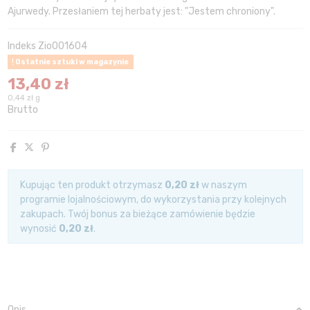
Ajurwedy. Przesłaniem tej herbaty jest: "Jestem chroniony".
Indeks
Zio001604
Ostatnie sztuki w magazynie
13,40 zł
0,44 zł g
Brutto
Kupując ten produkt otrzymasz
0,20 zł
w naszym
programie lojalnościowym, do wykorzystania przy kolejnych
zakupach. Twój bonus za bieżące zamówienie będzie
wynosić
0,20 zł
.
Opis