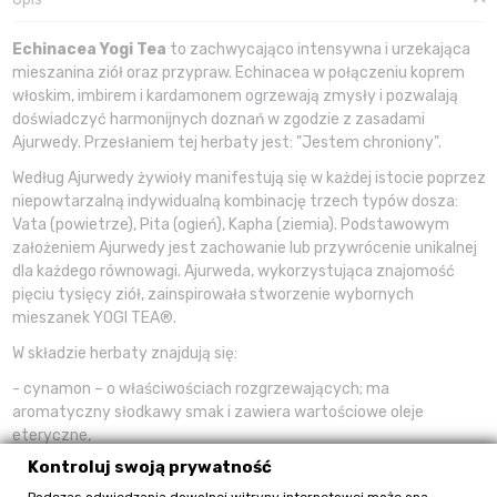
Echinacea Yogi Tea
to zachwycająco intensywna i urzekająca
mieszanina ziół oraz przypraw. Echinacea w połączeniu koprem
włoskim, imbirem i kardamonem ogrzewają zmysły i pozwalają
doświadczyć harmonijnych doznań w zgodzie z zasadami
Ajurwedy. Przesłaniem tej herbaty jest: "Jestem chroniony".
Według Ajurwedy żywioły manifestują się w każdej istocie poprzez
niepowtarzalną indywidualną kombinację trzech typów dosza:
Vata (powietrze), Pita (ogień), Kapha (ziemia). Podstawowym
założeniem Ajurwedy jest zachowanie lub przywrócenie unikalnej
dla każdego równowagi. Ajurweda, wykorzystująca znajomość
pięciu tysięcy ziół, zainspirowała stworzenie wybornych
mieszanek YOGI TEA®.
W składzie herbaty znajdują się:
- cynamon – o właściwościach rozgrzewających; ma
aromatyczny słodkawy smak i zawiera wartościowe oleje
eteryczne,
Kontroluj swoją prywatność
- echinacea - ma lekko słodki i cierpko-korzenny smak,
Podczas odwiedzania dowolnej witryny internetowej może ona