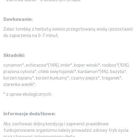
Dawkowanie:
Zalać torebkę z herbatą świeżo przegotowaną wodą i pozostawić
do zaparzenia na 5-7 minut.
Składniki:
cynamon*, echinacea*(14%), imbir*, koper włoski*, rooibos*(10%),
prażona cykoria*, chleb świętojański*, kardamon*(4%), bazylia*,
korzeń łopianu*, korzeń kurkumy*, czarny pieprz*, traganek*,
ziarenka wanilii*.
* z upraw ekologicznych.
Informacje dodatkowe:
Aby zachować dobrą kondycję i zapewnić prawidłowe
funkcjonowanie organizmu należy prowadzić zdrowy tryb życia
oraz stosować zrównoważoną dietę.