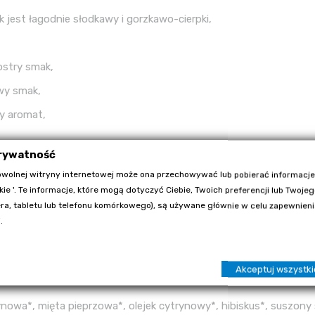
smak jest łagodnie słodkawy i gorzkawo-cierpki,
ostry smak,
wy smak,
y aromat,
prywatność
wolnej witryny internetowej może ona przechowywać lub pobierać informacje
kie '. Te informacje, które mogą dotyczyć Ciebie, Twoich preferencji lub Twoje
a, tabletu lub telefonu komórkowego), są używane głównie w celu zapewnienia
.
ić do zaparzenia na 5-7 minut.
Akceptuj wszystki
trynowa*, mięta pieprzowa*, olejek cytrynowy*, hibiskus*, suszon