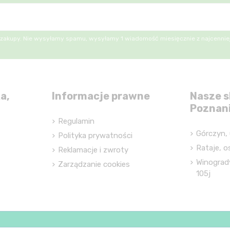
 zakupy. Nie wysyłamy spamu, wysyłamy 1 wiadomość miesięcznie z najcenniej
a,
Informacje prawne
Nasze s
Poznan
Regulamin
Górczyn, 
Polityka prywatności
Rataje, os
Reklamacje i zwroty
Winograd
Zarządzanie cookies
105j