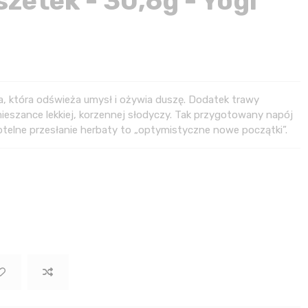
zetek - 30,6g - Yogi
a, która odświeża umysł i ożywia duszę. Dodatek trawy
 mieszance lekkiej, korzennej słodyczy. Tak przygotowany napój
btelne przesłanie herbaty to „optymistyczne nowe początki”.