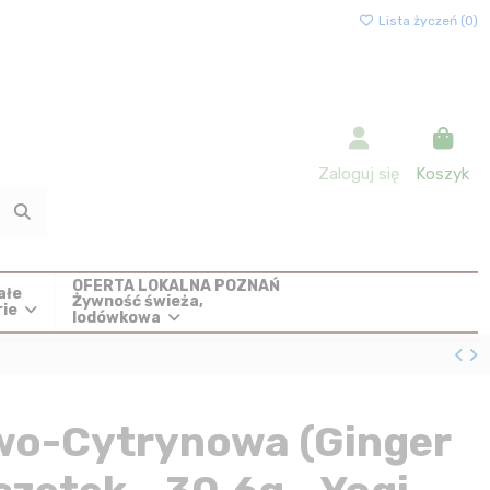
Lista życzeń (
0
)
Zaloguj się
Koszyk
OFERTA LOKALNA POZNAŃ
ałe
Żywność świeża,
rie
lodówkowa
wo-Cytrynowa (Ginger