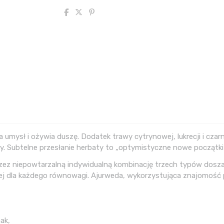
 umysł i ożywia duszę. Dodatek trawy cytrynowej, lukrecji i czar
. Subtelne przesłanie herbaty to „optymistyczne nowe początki”
rzez niepowtarzalną indywidualną kombinację trzech typów dosza:
ej dla każdego równowagi. Ajurweda, wykorzystująca znajomość p
ak,