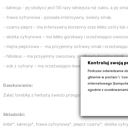
- lukrecja - jej słodycz jest 50 razy silniejsza niż cukru, a jej 
- trawa cytrynowa - posiada intensywny, świeży smak,
- czarny pieprz - ma intensywny korzenny oraz lekko ostry lub 
- skórka cytrynowa – ma lekko gorzkawy i orzeźwiająco owoco
- mięta pieprzowa –
ma przyjemny ostrawy smak i orzeźwiając
- hibiskus – ma przyjemny owocowy, słodkawo-kwaśny smak,
Kontroluj swoją 
- sok z cytryny – ma orzeźwiająco-kwaśny smak.
Podczas odwiedzania do
głównie w postaci \ 'coo
internetowego (komputer
Dawkowanie:
zgodnie z oczekiwaniami
Zalać torebkę z herbatą świeżo przegotowaną wodą i pozostaw
Składniki:
imbir*, lukrecja*, trawa cytrynowa*, pieprz czarny*, skórka cy