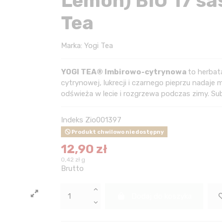
Lemon) BIO 17 sas
Tea
Marka:
Yogi Tea
YOGI TEA® Imbirowo-cytrynowa
to herbat
cytrynowej, lukrecji i czarnego pieprzu nadaje
odświeża w lecie i rozgrzewa podczas zimy. Su
Indeks
Zio001397
Produkt chwilowo niedostępny
12,90 zł
0,42 zł g
Brutto
Dodaj do koszyka