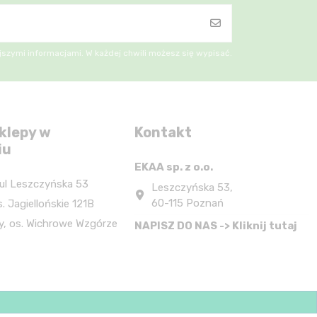
szymi informacjami. W każdej chwili możesz się wypisać.
klepy w
Kontakt
iu
EKAA sp. z o.o.
ul Leszczyńska 53
Leszczyńska 53,
60-115 Poznań
. Jagiellońskie 121B
y, os. Wichrowe Wzgórze
NAPISZ DO NAS -> Kliknij tutaj