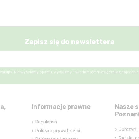
Zapisz się do newslettera
 zakupy. Nie wysyłamy spamu, wysyłamy 1 wiadomość miesięcznie z najcenniej
a,
Informacje prawne
Nasze s
Poznan
Regulamin
Górczyn, 
Polityka prywatności
Rataje, os