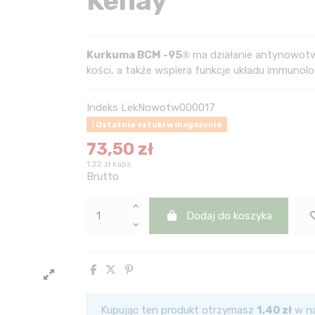
Kenay
Kurkuma BCM -95
ma działanie antynowot
®
kości, a także wspiera funkcje układu immuno
Indeks
LekNowotw000017
Ostatnie sztuki w magazynie
73,50 zł
1,22 zł kaps
Brutto
Dodaj do koszyka
Kupując ten produkt otrzymasz
1,40 zł
w na