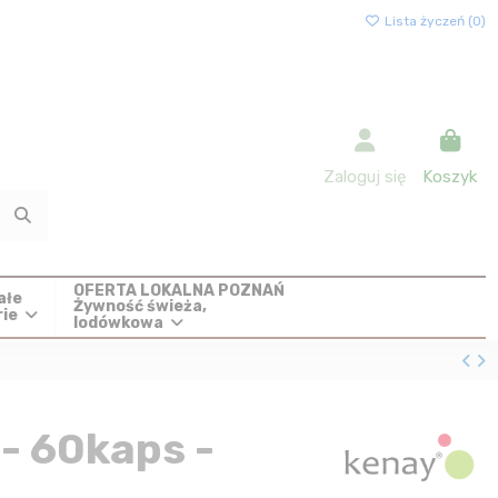
Lista życzeń (
0
)
Zaloguj się
Koszyk
OFERTA LOKALNA POZNAŃ
ałe
Żywność świeża,
rie
lodówkowa
- 60kaps -