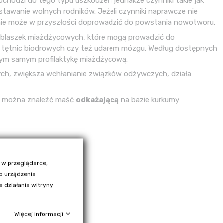
chodzi do tego typu uszkodzeń jednakże czynniki takie jak
wstawanie wolnych rodników. Jeżeli czynniki naprawcze nie
nie może w przyszłości doprowadzić do powstania nowotworu.
u blaszek miażdżycowych, które mogą prowadzić do
em tętnic biodrowych czy też udarem mózgu. Według dostępnych
 tym samym profilaktykę miażdżycową.
ch, zwiększa wchłanianie związków odżywczych, działa
ich można znaleźć maść
odkażającą
na bazie kurkumy
 w przeglądarce,
go urządzenia
 działania witryny
Więcej informacji