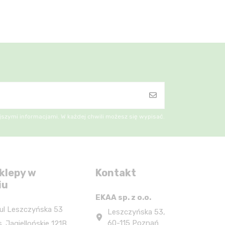
szymi informacjami. W każdej chwili możesz się wypisać.
klepy w
Kontakt
iu
EKAA sp. z o.o.
ul Leszczyńska 53
Leszczyńska 53,
60-115 Poznań
. Jagiellońskie 121B