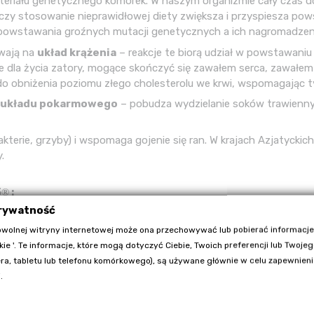
teriału genetycznego komórek. W naszym organizmie cały czas do
u czy stosowanie nieprawidłowej diety zwiększa i przyspiesza po
 powstawania groźnych mutacji genetycznych a ich nagromadze
wają na
układ krążenia
– reakcje te biorą udział w powstawani
e dla życia zatory, mogące skończyć się zawałem serca, zawał
 do obniżenia poziomu złego cholesterolu we krwi, wspomagając
e
układu pokarmowego
– pobudza wydzielanie soków trawienny
akterie, grzyby) i wspomaga gojenie się ran. W krajach Azjatyck
.
5
:
®
prywatność
wolnej witryny internetowej może ona przechowywać lub pobierać informacje
kie '. Te informacje, które mogą dotyczyć Ciebie, Twoich preferencji lub Twoje
a, tabletu lub telefonu komórkowego), są używane głównie w celu zapewnienia
.