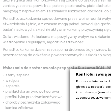
dezintegracji błon komórkowych i są zdolne do uszkadzania ma
zanieczyszczenia powietrza, palenie papierosów, picie alkohol
nadążają z naprawianiem zaistniałych uszkodzeń dochodzi do
Ponadto, uszkodzenia spowodowane przez wolne rodniki wpły
stwardnienia tętnic, a z czasem mogą pękać, powodując groźn
badań naukowych, składniki aktywne kurkumy przyczyniają się
Od lat wiadomo, że kurkuma ma pozytywny wpływ na działani
wiatropędnie i regulująco, łagodzi niestrawność.
Ponadto, kurkuma działa niszcząco na drobnoustroje (wirusy, b
przeznaczoną do odkażania powierzchownych uszkodzeń skóry
Wskazania do zastosowania preparatu Kurkuma BCM -9
Kontroluj swoją 
- stany zapalne
- wzdęcia
Podczas odwiedzania do
- zaparcia
głównie w postaci \ 'coo
- profilaktyka antynowotworowa
internetowego (komputer
- profilaktyka przeciwmiażdżycowa
zgodnie z oczekiwaniami
- choroby pęcherzyka żółciowego
- kamica żółciowa