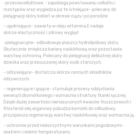
-przeciwcellulitowe - zapobiega powstawaniu cellulitu i
rozstępów oraz wygładza już te istniejące- polecany do
pielęgnacji skóry kobiet w okresie ciąży i po porodzie
- ujędrniające- zawarta w oleju witamina E nadaje
skórze elastyczność i zdrowy wygląd
-pielęgnacyjne- odbudowuje płaszcz hydrolipidowy skóry.
Skutecznie zmiękcza barierę naskórkową oraz pozostawia
warstwę ochronną. Polecany do pielęgnacji delikatnej skóry
dziecka oraz przesuszonej skóry osób starszych.
- odżywiające- dostarcza skórze cennych składników
odżywczych.
- regenerujące i gojące- stymuluje procesy oddychania
wewnątrzkomórkowego i wzmacnia strukturę tkanki łącznej.
Dzięki dużej zawartości nienasyconych kwasów tłuszczowych i
fitosteroli olej arganowy pobudza komórki do odbudowy,
przyspiesza regenerację warstwy naskórkowej oraz wzmacnia ją.
- ochronnie przed niekorzystnymi warunkami pogodowymi-
wiatrem i niskimi temperaturami,