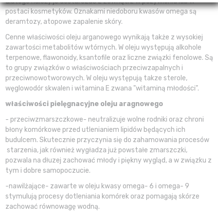
dlatego należy je dostarczać z zewnątrz w pożywieniu lub w
postaci kosmetyków. Oznakami niedoboru kwasów omega są
deramtozy, atopowe zapalenie skóry.
Cenne właściwości oleju arganowego wynikają także z wysokiej
zawartości metabolitów wtórnych. W oleju występują alkohole
terpenowe, flawonoidy, ksantofile oraz liczne związki fenolowe. Są
to grupy związków o właściwościach przeciwzapalnych i
przeciwnowotworowych. W oleju występują takze sterole,
węglowodór skwalen i witamina E zwana "witaminą młodości".
właściwości pielęgnacyjne oleju aragnowego
- przeciwzmarszczkowe- neutralizuje wolne rodniki oraz chroni
błony komórkowe przed utlenianiem lipidów będących ich
budulcem. Skutecznie przyczynia się do zahamowania procesów
starzenia, jak również wygładza już powstałe zmarszczki,
pozwala na dłuzej zachować młody i piękny wygląd, a w związku z
tym i dobre samopoczucie.
-nawilżające- zawarte w oleju kwasy omega- 6 i omega- 9
stymulują procesy dotleniania komórek oraz pomagają skórze
zachować równowagę wodną.