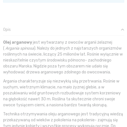
Opis
Olej arganowy
jest wytwarzany z owoców arganii żelaznej
(
Argania spinosa
). Należy do jednych z najstarszych organizmów
roślinnych na świecie, liczący 25 milionów lat. Rośnie wyłącznie w
nieskazitelnie czystym środowisku północno- zachodniego
obszaru Maroka. Nigdzie poza tym obszarem nie udało się
wyhodować drzewa arganowego zdolnego do owocowania.
Argania charakteryzuje się niezwykłą siłą przetrwania. Rośnie w
suchym, wietrznym klimacie, na mało żyznej glebie, a w
poszukiwaniu wód gruntowych rozbudowuje system korzeniowy
na głębokość nawet 30 m. Roślina ta skutecznie chroni swoje
owoce tysiącem cierni, a nasiona bardzo twardą skorupą.
Technika otrzymywania oleju arganowego jest tradycyjną wiedzą
przekazywaną od wieków z pokolenia na pokolenie- zajmują się
tym jedynie kobiety i wszystkie procesy wykonują ręcznie. Do