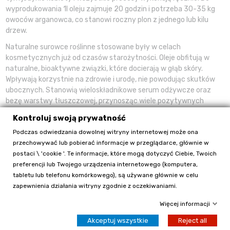
wyprodukowania 1l oleju zajmuje 20 godzin i potrzeba 30-35 kg
owoców arganowca, co stanowi roczny plon z jednego lub kilu
drzew.
Naturalne surowce roślinne stosowane były w celach
kosmetycznych już od czasów starożytności. Oleje obfitują w
naturalne, bioaktywne związki, które docierają w głąb skóry.
Wpływają korzystnie na zdrowie i urodę, nie powodując skutków
ubocznych. Stanowią wieloskładnikowe serum odżywcze oraz
bezę warstwy tłuszczowej, przynosząc wiele pozytywnych
efektów dla skóry i włosów.
Kontroluj swoją prywatność
Regulują one procesy biochemiczne i fizjologiczne zachodzące w
Podczas odwiedzania dowolnej witryny internetowej może ona
skórze. Biorą udział w namnażaniu oraz prawidłowym wzroście
przechowywać lub pobierać informacje w przeglądarce, głównie w
komórek, a także w procesie keratynizacji.
postaci \ 'cookie '. Te informacje, które mogą dotyczyć Ciebie, Twoich
preferencji lub Twojego urządzenia internetowego (komputera,
Olej arganowy swoje właściwości zawdzięcza bogactwu kwasów
tabletu lub telefonu komórkowego), są używane głównie w celu
tłuszczowych oraz naturalnych związków bioaktywnych o
zapewnienia działania witryny zgodnie z oczekiwaniami.
cennych właściwościach dla zdrowia i urody. Zawiera 30% kwasu
linolowego omega-6 i 40% kwasu oleinowego omega-9. Ludzki
Więcej informacji
organizm nie posiada zdolności syntetyzowania tych kwasów,
należą do niezbędnych nienasyconych kwasów tłuszczowych,
Akceptuj wszystkie
Reject all