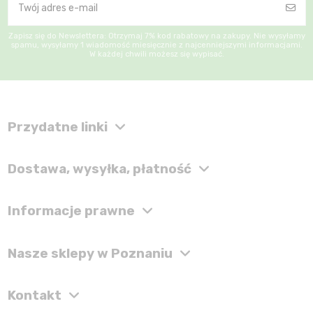
Zapisz się do Newslettera: Otrzymaj 7% kod rabatowy na zakupy. Nie wysyłamy
spamu, wysyłamy 1 wiadomość miesięcznie z najcenniejszymi informacjami.
W każdej chwili możesz się wypisać.
Przydatne linki
Dostawa, wysyłka, płatność
Informacje prawne
Nasze sklepy w Poznaniu
Kontakt