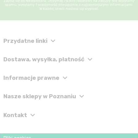
Zapisz się do Newslettera: Otrzymaj 7% kod rabatowy na zakupy. Nie wysyłamy
spamu, wysyłamy 1 wiadomość miesięcznie z najcenniejszymi informacjami.
W każdej chwili możesz się wypisać.
Przydatne linki
Dostawa, wysyłka, płatność
Informacje prawne
Nasze sklepy w Poznaniu
Kontakt