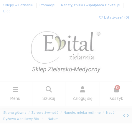
Sklepy w Poznaniu
Promocje
Rabaty, zniżki i współpraca z evital.pl
Blog
Lista życzeń (
0
)
0
Menu
Szukaj
Zaloguj się
Koszyk
Strona główna
Zdrowa żywność
Napoje, mleka roślinne
Napój
Ryżowo Waniliowy Bio - 1l - Natumi