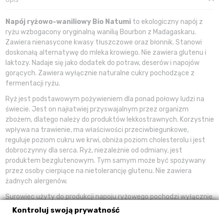
Napój ryżowo-waniliowy Bio Natumi
to ekologiczny napój z
ryżu wzbogacony oryginalną wanilią Bourbon z Madagaskaru.
Zawiera nienasycone kwasy tłuszczowe oraz błonnik. Stanowi
doskonałą alternatywę do mleka krowiego. Nie zawiera glutenu i
laktozy. Nadaje się jako dodatek do potraw, deserów i napojów
gorących. Zawiera wyłącznie naturalne cukry pochodzące z
fermentacji ryżu.
Ryż jest podstawowym pożywieniem dla ponad połowy ludzi na
świecie. Jest on najłatwiej przyswajalnym przez organizm
zbożem, dlatego należy do produktów lekkostrawnych. Korzystnie
wpływa na trawienie, ma właściwości przeciwbiegunkowe,
reguluje poziom cukru we krwi, obniża poziom cholesterolu i jest
dobroczynny dla serca. Ryż, niezależnie od odmiany, jest
produktem bezglutenowym. Tym samym może być spożywany
przez osoby cierpiące na nietolerancję glutenu. Nie zawiera
żadnych alergenów.
Surowiec użyty do produkcji napoju ryżowego pochodzi wyłącznie
z włoskiej prowincji Vercelli, największego regionu uprawy ryżu w
Kontroluj swoją prywatność
Europie, znanego już od średniowiecza. Wanilia Bourbon z