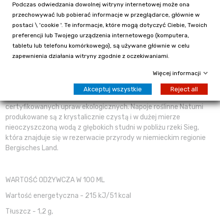
Podczas odwiedzania dowolnej witryny internetowej może ona
Madagaskaru jest najbardziej cenioną wanilią świata ze względu
przechowywać lub pobierać informacje w przeglądarce, głównie w
na najwyższą zawartość waniliny wśród innych odmian. Na jej
postaci \ 'cookie '. Te informacje, które mogą dotyczyć Ciebie, Twoich
bazie otrzymany ekstrakt nadaje napojowi charakterystyczny
preferencji lub Twojego urządzenia internetowego (komputera,
smak i zapach.
tabletu lub telefonu komórkowego), są używane głównie w celu
Natumi to niemiecka marka oferująca najszerszą gamę
zapewnienia działania witryny zgodnie z oczekiwaniami.
produktów alternatywnych do mleka krowiego, cieszących się
Więcej informacji
popularnością od 1999 roku. Posiada najnowocześniejsze
urządzenia do produkcji napojów roślinnych z różnych surowców.
Akceptuj wszystkie
Reject all
Firma stosuje tylko najlepsze ekologiczne pełnoziarniste ziarna z
certyfikowanych upraw ekologicznych. Napoje roślinne Natumi
produkowane są z krystalicznie czystą i w dużej mierze
nieoczyszczoną wodą z głębokich studni w pobliżu rzeki Sieg,
która znajduje się w rezerwacie przyrody w niemieckim regionie
Bergisches Land.
WARTOŚĆ ODŻYWCZA W 100 ML
Wartość energetyczna - 215 kJ/51 kcal
Tłuszcz - 1,2 g,