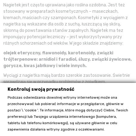
Nagietek jest często uprawiana jako roślina ozdobna. Jest też
stosowany w preparatach kosmetycznych – maseczkach,
kremach, maściach czy szamponach. Kosmetyki z wyciągiem z
nagietka są wskazane dla osób z suchą, łuszczącą się skórą,
skłonną do powstawania stanów zapalnych. Nagietek ma tez
imponujący potencjał leczniczy – jest wykorzystywany przy
różnych schorzeniach od wieków. W jego składzie znajdziemy:
olejek eteryczny, flawonoidy, karotenoidy, związki
trójterpenowe: arnidiol i faradiol, śluzy, związki żywicowe,
gorycze, kwas jabłkowy i wiele innych.
Wyciągi z nagietka mają bardzo szerokie zastosowanie. Świetnie
sprawdzają się w przypadku problemów z żołądkiem,
dwunastniczą czy woreczkiem żółciowym. Łagodzi stany zapalne
Kontroluj swoją prywatność
wątroby i wspomaga jej regeneracje. Pomocniczo stosuje się go w
Podczas odwiedzania dowolnej witryny internetowej może ona
przedłużonych stanach zapalnych błony śluzowej układu
przechowywać lub pobierać informacje w przeglądarce, głównie w
pokarmowego, łącznie z owrzodzeniami. Świetnie sprawdza się w
postaci \ 'cookie '. Te informacje, które mogą dotyczyć Ciebie, Twoich
łagodzeniu dolegliwości miesiączkowych i objawów związanych z
preferencji lub Twojego urządzenia internetowego (komputera,
menopauzą.
tabletu lub telefonu komórkowego), są używane głównie w celu
zapewnienia działania witryny zgodnie z oczekiwaniami.
Bio maść z nagietka stosuje się przede wszystkim zewnętrznie,