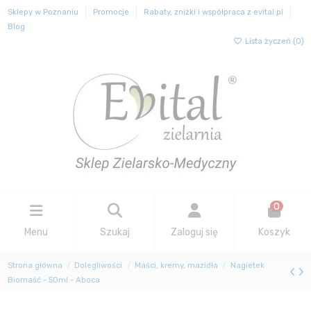
Sklepy w Poznaniu
Promocje
Rabaty, zniżki i współpraca z evital.pl
Blog
Lista życzeń (
0
)
0
Menu
Szukaj
Zaloguj się
Koszyk
Strona główna
Dolegliwości
Maści, kremy, mazidła
Nagietek
Biomaść - 50ml - Aboca