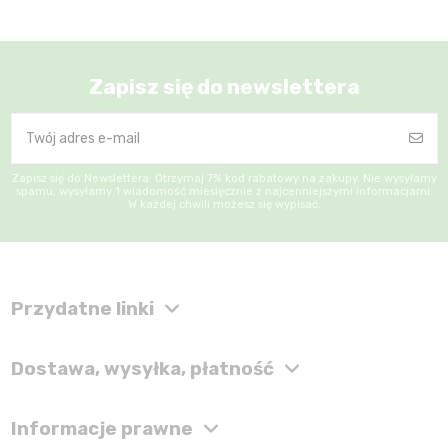
Zapisz się do newslettera
Zapisz się do Newslettera: Otrzymaj 7% kod rabatowy na zakupy. Nie wysyłamy
spamu, wysyłamy 1 wiadomość miesięcznie z najcenniejszymi informacjami.
W każdej chwili możesz się wypisać.
Przydatne linki
Dostawa, wysyłka, płatność
Informacje prawne