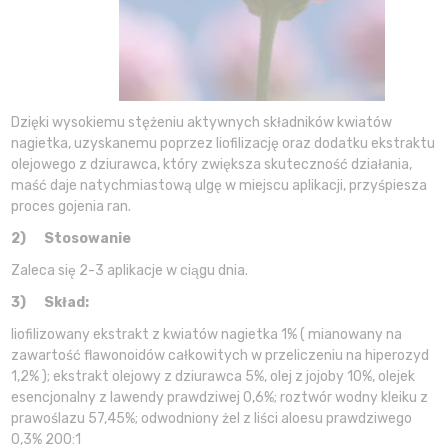
Dzięki wysokiemu stężeniu aktywnych składników kwiatów
nagietka, uzyskanemu poprzez liofilizację oraz dodatku ekstraktu
olejowego z dziurawca, który zwiększa skuteczność działania,
maść daje natychmiastową ulgę w miejscu aplikacji, przyśpiesza
proces gojenia ran.
2)
Stosowanie
Zaleca się 2-3 aplikacje w ciągu dnia.
3)
Skład:
liofilizowany ekstrakt z kwiatów nagietka 1% ( mianowany na
zawartość flawonoidów całkowitych w przeliczeniu na hiperozyd
1,2% ); ekstrakt olejowy z dziurawca 5%, olej z jojoby 10%, olejek
esencjonalny z lawendy prawdziwej 0,6%; roztwór wodny kleiku z
prawoślazu 57,45%; odwodniony żel z liści aloesu prawdziwego
0,3% 200:1