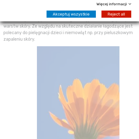
przy urazach skórnych, ranach, obtarciach, kontuzjach,
Więcej informacji
owrzodzeniach, żylakach, zapaleniu skóry, odmrożeniach,
ukąszeniach, wysypkach, ranach pozabiegowych, oparzeniach.
Akceptuj wszystkie
Reject all
Działa dezynfekująco i ułatwia regenerację naskórka i głębszych
warstw skóry. Ze względu na skuteczne działanie łagodzące jest
polecany do pielęgnacji dzieci i niemowląt np. przy pieluszkowym
zapaleniu skóry.