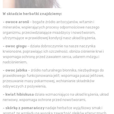
W składzie herbatki znajdziemy:
- owoce aronii
– bogate źródło antocyjanów, witamin i
minerałów, wspierających procesy odpornościowe naszego
organizmu, przeciwdziałające miażdżycy i nowotworom,
utrzymujące w prawidłowej kondycji nasz układ krążenia,
- owoc głogu
– działa dobroczynnie na nasze naczynka
krwionośne, poprawiając ich szczelność; obniża ciśnienie krwi i
wspomaga ochronę przed zawałem serca, udarem mózgu i
nadciśnieniem,
- owoc jabłka
– źródło naturalnego błonnika, niezbędnego do
prawidłowego funkcjonowania jelit; wspomaga pasaż jelitowe,
przesuwanie masy pokarmowej, wchłanianie składników
odżywczych z pożywienia,
- kwiat hibiskusa
działa wzmacniająco na układ krążenia, układ
nerwowy, wspomaga ochrone przed nowotworami,
- skórkę z pomarańczy
nadaje herbatce wyjątkowy smak i
aromat ze względu na wysoka zawartość olejków eterycznych.