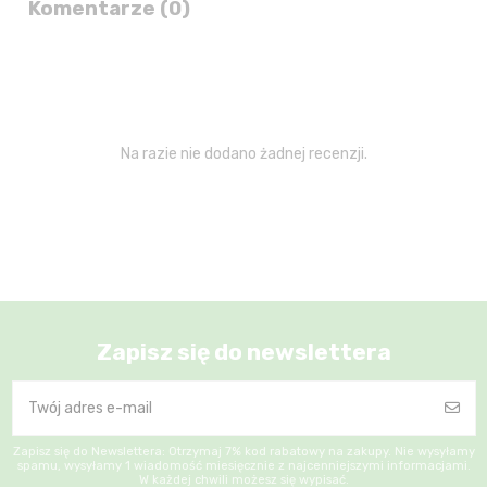
Komentarze (0)
Na razie nie dodano żadnej recenzji.
Zapisz się do newslettera
Zapisz się do Newslettera: Otrzymaj 7% kod rabatowy na zakupy. Nie wysyłamy
spamu, wysyłamy 1 wiadomość miesięcznie z najcenniejszymi informacjami.
W każdej chwili możesz się wypisać.