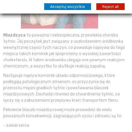
Akceptuj wszystkie
Reject all
Miażdzyca
to poważna i niebezpieczna, przewlekła choroba
tętnic. Jej początek jest związany z uszkodzeniem śródbłonka
wewnętrznej części tych naczyń, co powoduje napływa do tego
miejsca takich komórek jak lipoproteiny o wysokiej zawartości
cholesterolu. W takim środowisku ulegaja one pewnym reakcjom
chemicznym, a wszystko to skutkuje reakcją zapalną.
Następuje napływ komórek układu odpornościowego, które
podlegają patologicznym zmianom, co przyczynia się do
przerostu mięśni gładkich tętnic i powstawania blaszek
miażdżycowych. Dochodzi również do stwardnienia tętnic, co
łączy się z zaburzeniami przepływu krwi i transportem tlenu.
Pekniecie blaszki miażdżycowej może prowadzić do wielu
poważnych konsekwencji, zagrażających życiu i zdrowiu; są to:
- zawał serca