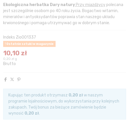
Ekologiczna herbatka Dary natury
Przy miażdżycy
polecana
jest szczególnie osobom po 40 roku życia. Bogactwo witamin,
minerałów i antyoksydantów poprawia stan naszego układu
krwionośnego i pomaga utrzymywać go w dobrym stanie.
Indeks
Zio001337
Ostatnie sztuki w magazynie
10,10 zł
0,20 zł g
Brutto
Kupując ten produkt otrzymasz
0,20 zł
w naszym
programie lojalnościowym, do wykorzystania przy kolejnych
zakupach. Twój bonus za bieżące zamówienie będzie
wynosić
0,20 zł
.