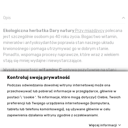
Opis
Ekologiczna herbatka Dary natury
Przy miażdżycy
polecana
jest szczególnie osobom po 40 roku życia. Bogactwo witamin,
minerałów i antyoksydantów poprawia stan naszego układu
krwionośnego i pomaga utrzymywać go w dobrym stanie.
Ponadto, wspomaga procesy naprawcze, które wraz z wiekiem
stają się mniej wydajne i niewystarczające.
Wysoka zawartość
witaminy C
wpływa pozytywnie na stan i
funkcjonowanie naszych tętnic – kwas askorbinowy bierze
Kontroluj swoją prywatność
kluczowy udział w przemianach kolagenu, odpowiedzialnego za
Podczas odwiedzania dowolnej witryny internetowej może ona
sprężystość naczyń tętniczych. Wysoka zawartość krzemu
przechowywać lub pobierać informacje w przeglądarce, głównie w
wzmacnia naczynia włosowate i wpływa pozytywnie na
postaci \ 'cookie '. Te informacje, które mogą dotyczyć Ciebie, Twoich
przemiany szybko dzielących się komórek.
preferencji lub Twojego urządzenia internetowego (komputera,
tabletu lub telefonu komórkowego), są używane głównie w celu
zapewnienia działania witryny zgodnie z oczekiwaniami.
Więcej informacji