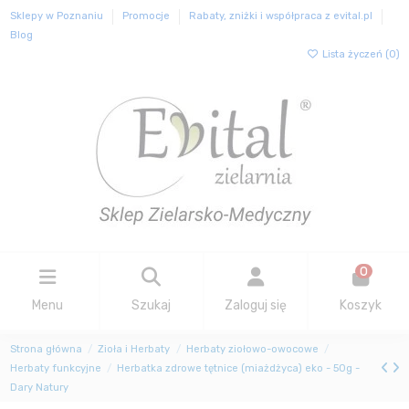
Sklepy w Poznaniu
Promocje
Rabaty, zniżki i współpraca z evital.pl
Blog
Lista życzeń (
0
)
0
Menu
Szukaj
Zaloguj się
Koszyk
Strona główna
Zioła i Herbaty
Herbaty ziołowo-owocowe
Herbaty funkcyjne
Herbatka zdrowe tętnice (miażdżyca) eko - 50g -
Dary Natury