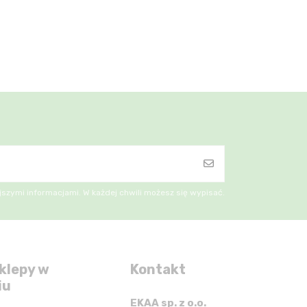
szymi informacjami. W każdej chwili możesz się wypisać.
klepy w
Kontakt
iu
EKAA sp. z o.o.