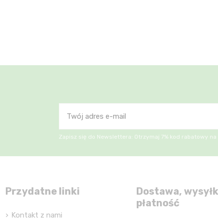
Zapisz się do Newslettera: Otrzymaj 7% kod rabatowy na
Przydatne linki
Dostawa, wysyłk
płatność
Kontakt z nami