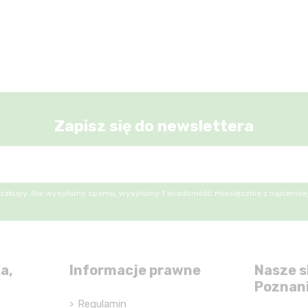
Zapisz się do newslettera
 zakupy. Nie wysyłamy spamu, wysyłamy 1 wiadomość miesięcznie z najcenniej
a,
Informacje prawne
Nasze s
Poznan
Regulamin