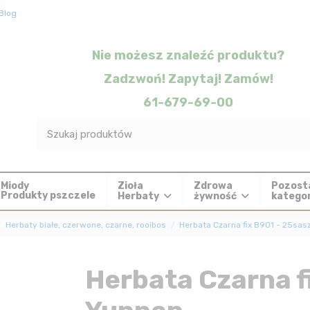
Blog
Nie możesz znaleźć produktu?
Zadzwoń! Zapytaj! Zamów!
61-679-69-00
Zioła
Zdrowa
Pozost
Miody
Produkty pszczele
Herbaty
żywność
katego
Herbaty białe, czerwone, czarne, rooibos
Herbata Czarna fix B901 - 25sasz
Herbata Czarna fi