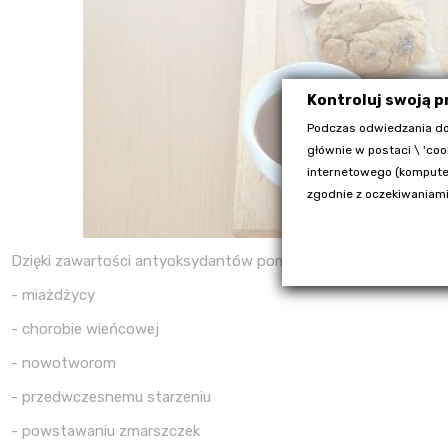
Kontroluj swoją 
Podczas odwiedzania do
głównie w postaci \ 'coo
internetowego (komputer
zgodnie z oczekiwaniami
Dzięki zawartości antyoksydantów pomaga walczyć nam z wolny
- miażdżycy
- chorobie wieńcowej
- nowotworom
- przedwczesnemu starzeniu
- powstawaniu zmarszczek