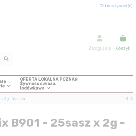
Lista życzeń (
0
)
Zaloguj się
Koszyk
OFERTA LOKALNA POZNAŃ
ałe
Żywność świeża,
rie
lodówkowa
 x 2g - Yunnan
x B901 - 25sasz x 2g -