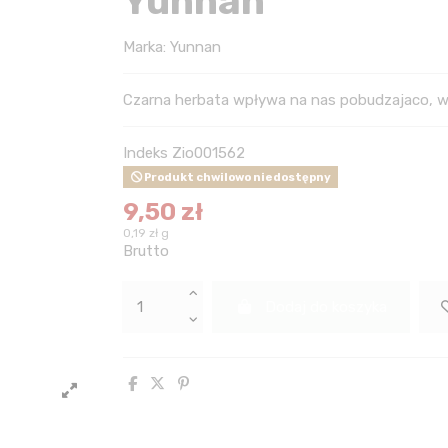
Yunnan
Marka:
Yunnan
Czarna herbata wpływa na nas pobudzajaco, w
Indeks
Zio001562
Produkt chwilowo niedostępny
9,50 zł
0,19 zł g
Brutto
Dodaj do koszyka