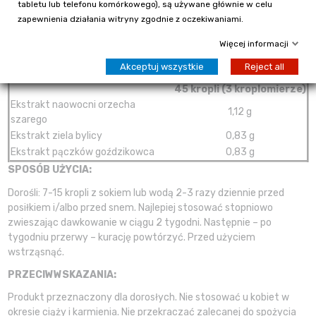
tabletu lub telefonu komórkowego), są używane głównie w celu
(
Artemisia absintum
Herba DER 1:5); ekstrakt pąków goździkowca
zapewnienia działania witryny zgodnie z oczekiwaniami.
(
Syzygium aromaticum Gemma
DER 1:5), alkohol etylowy
(zawartość etanolu nie więcej niż 1,2 % masy).
Więcej informacji
Porcja dzienna
Akceptuj wszystkie
Reject all
Składniki aktywne
45 kropli (3 kroplomierze)
Ekstrakt naowocni orzecha
1,12 g
szarego
Ekstrakt ziela bylicy
0,83 g
Ekstrakt pączków goździkowca
0,83 g
SPOSÓB UŻYCIA:
Dorośli: 7-15 kropli z sokiem lub wodą 2-3 razy dziennie przed
posiłkiem i/albo przed snem. Najlepiej stosować stopniowo
zwieszając dawkowanie w ciągu 2 tygodni. Następnie – po
tygodniu przerwy – kurację powtórzyć. Przed użyciem
wstrząsnąć.
PRZECIWWSKAZANIA:
Produkt przeznaczony dla dorosłych. Nie stosować u kobiet w
okresie ciąży i karmienia. Nie przekraczać zalecanej do spożycia