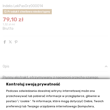
Indeks
LekPasGrz000014
Produkt chwilowo niedostępny
79,10 zł
1,32 zł ml
Brutto
Opis
Płynny ekstrakt, otrzymywany z naowocni orzecha szarego,
piołunu oraz pączków goździka. Kompleks wspiera pracę układu
Kontroluj swoją prywatność
pokarmowego.
Podczas odwiedzania dowolnej witryny internetowej może ona
SKŁADNIKI:
przechowywać lub pobierać informacje w przeglądarce, głównie w
postaci \ 'cookie '. Te informacje, które mogą dotyczyć Ciebie, Twoich
Woda oczyszczona, ekstrakt naowocni orzecha szarego (
Juglans
preferencji lub Twojego urządzenia internetowego (komputera,
cinerera Pericarpium
DER 1:5), ekstrakt ziela bylicy piołunu