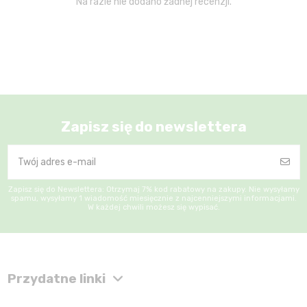
Na razie nie dodano żadnej recenzji.
Zapisz się do newslettera
Zapisz się do Newslettera: Otrzymaj 7% kod rabatowy na zakupy. Nie wysyłamy
spamu, wysyłamy 1 wiadomość miesięcznie z najcenniejszymi informacjami.
W każdej chwili możesz się wypisać.
Przydatne linki